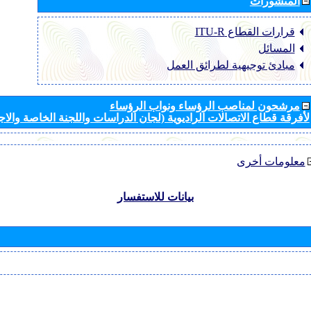
المنشورات
قرارات القطاع ‏ITU-R
المسائل
مبادئ توجيهية لطرائق العمل
مرشحون لمناصب الرؤساء ونواب الرؤساء
لأفرقة قطاع الاتصالات الراديوية (لجان الدراسات واللجنة الخاصة والا
معلومات أخرى
بيانات للاستفسار