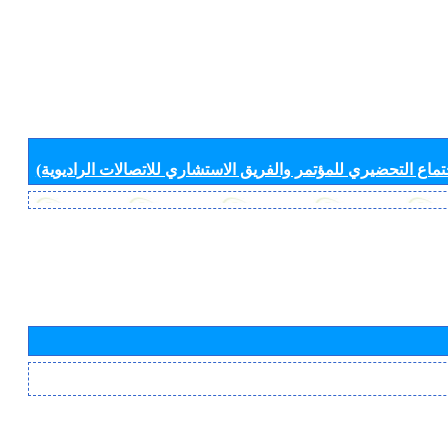
جتماع التحضيري للمؤتمر والفريق الاستشاري للاتصالات الراديوية)