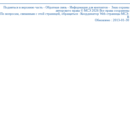
Подняться в верхнюю часть
-
Обратная связь
-
Информация для контактов
-
Знак охраны
авторского права © МСЭ 2026
Все права сохранены
По вопросам, связанным с этой страницей, обращаться :
Координатор Web-страницы МСЭ-
R
Обновлено : 2013-01-30