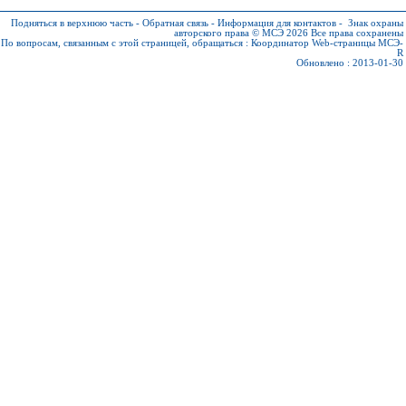
Подняться в верхнюю часть
-
Обратная связь
-
Информация для контактов
-
Знак охраны
авторского права © МСЭ 2026
Все права сохранены
По вопросам, связанным с этой страницей, обращаться :
Координатор Web-страницы МСЭ-
R
Обновлено : 2013-01-30