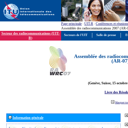
Page principale
:
UIT-R
:
Conférences et réunion
Assemblée des radiocommunications 2007 (AR-
Secteur des radiocommunications (UIT-
Secteurs de l'UIT
Salle de presse
E
R)
Assemblée des radiocom
(AR-07
(Genève, Suisse, 15 octobre
Livre des Résol
Masquer to
Information générale