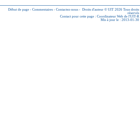
Début de page
-
Commentaires
-
Contactez-nous
-
Droits d'auteur © UIT 2026
Tous droits
réservés
Contact pour cette page :
Coordinateur Web de l'UIT-R
Mis à jour le : 2013-01-30