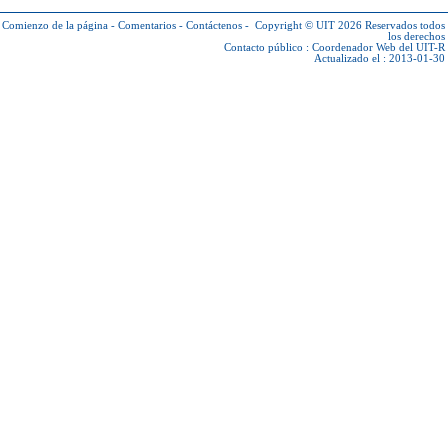
Comienzo de la página
-
Comentarios
-
Contáctenos
-
Copyright © UIT 2026
Reservados todos
los derechos
Contacto público :
Coordenador Web del UIT-R
Actualizado el : 2013-01-30