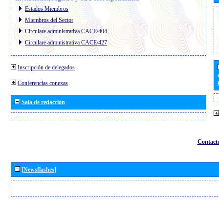
Estados Miembros
Miembros del Sector
Circulare administrativa CACE/404
Circulare administrativa CACE/427
Inscripción de delegados
Conferencias conexas
Sala de redacción
Contact
[Newsflashes]