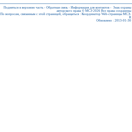
Подняться в верхнюю часть
-
Обратная связь
-
Информация для контактов
-
Знак охраны
авторского права © МСЭ 2026
Все права сохранены
По вопросам, связанным с этой страницей, обращаться :
Координатор Web-страницы МСЭ-
R
Обновлено : 2013-01-30