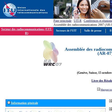
Page principale
:
UIT-R
:
Conférences et réunion
Assemblée des radiocommunications 2007 (AR-
Secteur des radiocommunications (UIT-
Secteurs de l'UIT
Salle de presse
E
R)
Assemblée des radiocom
(AR-07
(Genève, Suisse, 15 octobre
Livre des Résol
Masquer to
Information générale