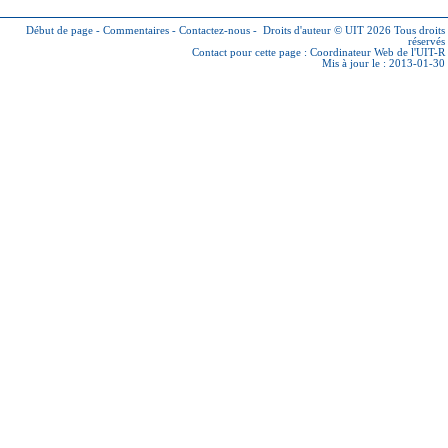
Début de page
-
Commentaires
-
Contactez-nous
-
Droits d'auteur © UIT 2026
Tous droits
réservés
Contact pour cette page :
Coordinateur Web de l'UIT-R
Mis à jour le : 2013-01-30