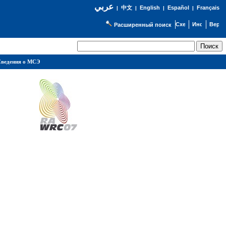
عربي
English
Español
Français
|
中文
|
|
|
Расширенный поиск
ведения о МСЭ