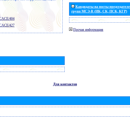
Кандидаты на посты председателей
групп МСЭ-R (ИК, СК, ПСК, КГР)
 CACE/404
 CACE/427
Прочая информация
Для контактов