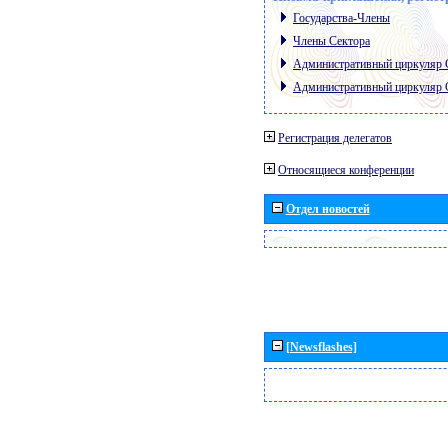
Государства-Члены
Члены Сектора
Административный циркуляр
Административный циркуляр
Регистрация делегатов
Относящиеся конференции
Отдел новостей
[Newsflashes]