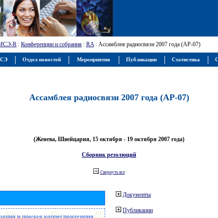
МСЭ-R
:
Конференции и собрания
:
RA
: Ассамблея радиосвязи 2007 года (АР-07)
МСЭ
Отдел новостей
Мероприятия
Публикации
Статистика
С
Ассамблея радиосвязи 2007 года (АР-07)
(Женева, Швейцария, 15 октября - 19 октября 2007 года)
Сборник резолюций
Свернуть все
Документы
Публикации
рация и прочая корреспонденция