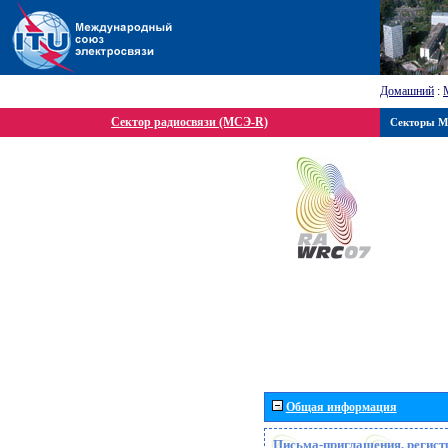
Домашний
:
Сектор радиосвязи (МСЭ-R)
Секторы 
Общая информация
Письма-приглашения, регист