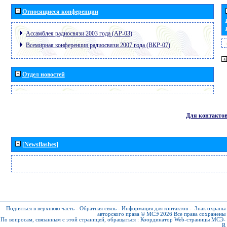
Относящиеся конференции
Ассамблея радиосвязи 2003 года (АР-03)
Всемирная конференция радиосвязи 2007 года (ВКР-07)
Отдел новостей
Для контакто
[Newsflashes]
Подняться в верхнюю часть
-
Обратная связь
-
Информация для контактов
-
Знак охраны
авторского права © МСЭ 2026
Все права сохранены
По вопросам, связанным с этой страницей, обращаться :
Координатор Web-страницы МСЭ-
R