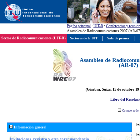
Pagína principal
:
UIT-R
:
Conferencias y reunio
Asamblea de Radiocomunicaciones 2007 (AR-07
Sector de Radiocomunicaciones (UIT-R)
Sectores de la UIT
Sala de prensa
Asamblea de Radiocomun
(AR-07)
(Ginebra, Suiza, 15 de octubre-19
Libro del Resoluci
Contraer todo
Información general
Invitaciones, registro y otra correspondencia