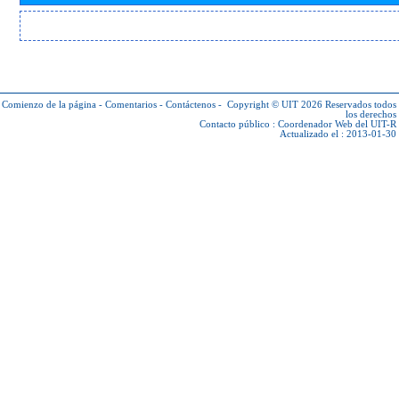
Comienzo de la página
-
Comentarios
-
Contáctenos
-
Copyright © UIT 2026
Reservados todos
los derechos
Contacto público :
Coordenador Web del UIT-R
Actualizado el : 2013-01-30