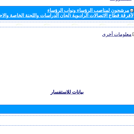
مرشحون لمناصب الرؤساء ونواب الرؤساء
لأفرقة قطاع الاتصالات الراديوية (لجان الدراسات واللجنة الخاصة والا
معلومات أخرى
بيانات للاستفسار