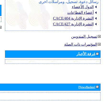
رسائل دعوة، تسجيل، ومراسلات أخرى
الدول الأعضاء
أعضاء القطاعات
النشرة الإدارية CACE/404
النشرة الإدارية CACE/427
تسجيل المندوبين
المؤتمرات ذات الصلة
غرفة الأخبار
[Newsflashes]