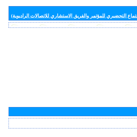
جتماع التحضيري للمؤتمر والفريق الاستشاري للاتصالات الراديوية)