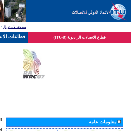
صفحة الاستقبال
:
ق
قطاعات الاتح
قطاع الاتصالات الراديوية (ITU-R)
معلومات عامة