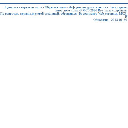
Подняться в верхнюю часть
-
Обратная связь
-
Информация для контактов
-
Знак охраны
авторского права © МСЭ 2026
Все права сохранены
По вопросам, связанным с этой страницей, обращаться :
Координатор Web-страницы МСЭ-
R
Обновлено : 2013-01-30