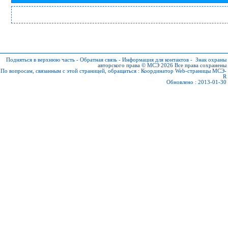
Подняться в верхнюю часть
-
Обратная связь
-
Информация для контактов
-
Знак охраны
авторского права © МСЭ 2026
Все права сохранены
По вопросам, связанным с этой страницей, обращаться :
Координатор Web-страницы МСЭ-
R
Обновлено : 2013-01-30