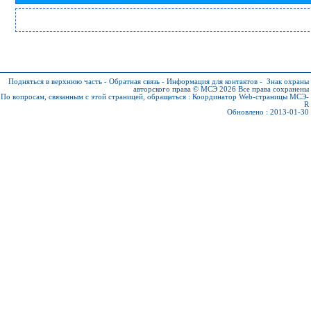
Подняться в верхнюю часть
-
Обратная связь
-
Информация для контактов
-
Знак охраны
авторского права © МСЭ 2026
Все права сохранены
По вопросам, связанным с этой страницей, обращаться :
Координатор Web-страницы МСЭ-
R
Обновлено : 2013-01-30