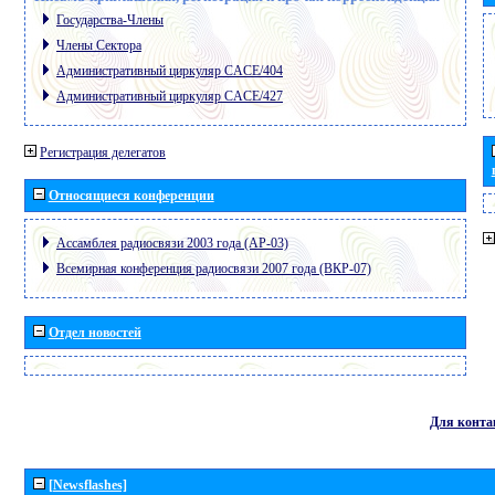
Государства-Члены
Члены Сектора
Административный циркуляр CACE/404
Административный циркуляр CACE/427
Регистрация делегатов
Относящиеся конференции
Ассамблея радиосвязи 2003 года (АР-03)
Всемирная конференция радиосвязи 2007 года (ВКР-07)
Отдел новостей
Для конта
[Newsflashes]