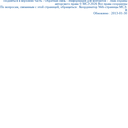
Подняться в верхнюю часть
-
Обратная связь
-
Информация для контактов
-
Знак охраны
авторского права © МСЭ 2026
Все права сохранены
По вопросам, связанным с этой страницей, обращаться :
Координатор Web-страницы МСЭ-
R
Обновлено : 2013-01-30