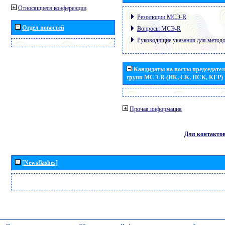
Относящиеся конференции
Резолюции МСЭ-R
Отдел новостей
Вопросы МСЭ-R
Руководящие указания для метод
Кандидаты на посты председател
групп МСЭ-R (ИК, СК, ПСК, КГР)
Прочая информация
Для контакто
[Newsflashes]