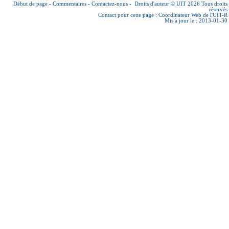
Début de page
-
Commentaires
-
Contactez-nous
-
Droits d'auteur © UIT 2026
Tous droits
réservés
Contact pour cette page :
Coordinateur Web de l'UIT-R
Mis à jour le : 2013-01-30