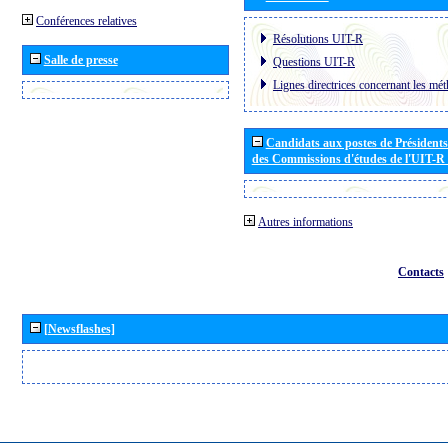
Conférences relatives
Résolutions UIT-R
Salle de presse
Questions UIT-R
Lignes directrices concernant les mét
Candidats aux postes de Présidents 
des Commissions d'études de l'UIT-R
Autres informations
Contacts
[Newsflashes]