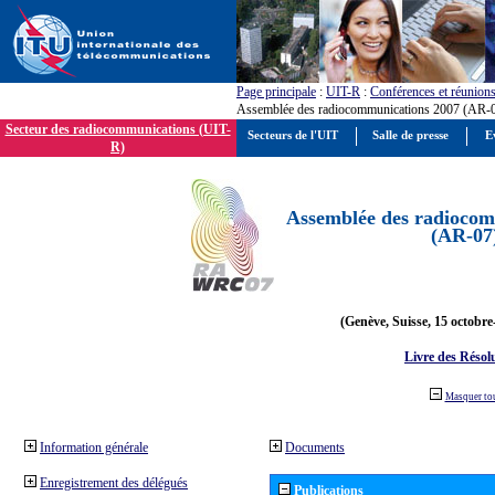
Page principale
:
UIT-R
:
Conférences et réunion
Assemblée des radiocommunications 2007 (AR-
Secteur des radiocommunications (UIT-
Secteurs de l'UIT
Salle de presse
E
R)
Assemblée des radiocom
(AR-07
(Genève, Suisse, 15 octobre
Livre des Résol
Masquer to
Information générale
Documents
Enregistrement des délégués
Publications