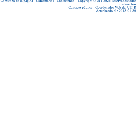
Comienzo de la página
-
Comentarios
-
Contáctenos
-
Copyright © UIT 2026
Reservados todos
los derechos
Contacto público :
Coordenador Web del UIT-R
Actualizado el : 2013-01-30