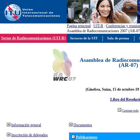
Pagína principal
:
UIT-R
:
Conferencias y reunio
Asamblea de Radiocomunicaciones 2007 (AR-07
Sector de Radiocomunicaciones (UIT-R)
Sectores de la UIT
Sala de prensa
Asamblea de Radiocomun
(AR-07)
(Ginebra, Suiza, 15 de octubre-19
Libro del Resoluci
Contraer todo
Información general
Documentos
Inscripción de delegados
Publicaciones