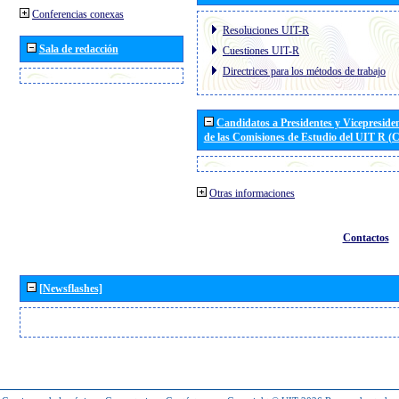
Conferencias conexas
Resoluciones UIT-R
Sala de redacción
Cuestiones UIT-R
Directrices para los métodos de trabajo
Candidatos a Presidentes y Vicepreside
de las Comisiones de Estudio del UIT R 
Otras informaciones
Contactos
[Newsflashes]