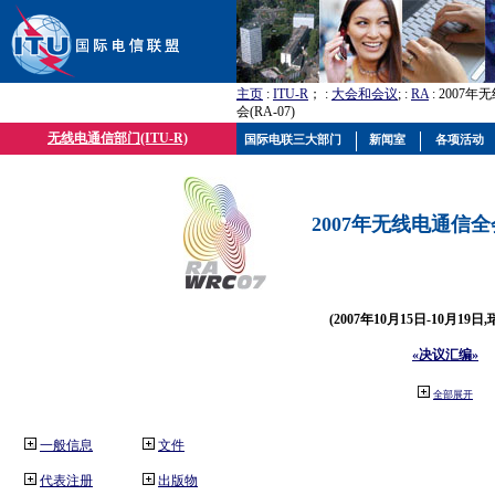
主页
:
ITU-R
； :
大会和会议
; :
RA
: 2007
会(RA-07)
无线电通信部门(ITU-R)
国际电联三大部门
新闻室
各项活动
2007年无线电通信全会(
(2007年10月15日-10月19日
«决议汇编»
全部展开
一般信息
文件
代表注册
出版物