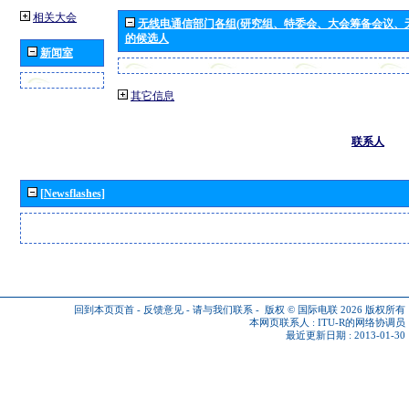
相关大会
无线电通信部门各组(研究组、特委会、大会筹备会议、
的候选人
新闻室
其它信息
联系人
[Newsflashes]
回到本页页首
-
反馈意见
-
请与我们联系
-
版权 © 国际电联 2026
版权所有
本网页联系人 :
ITU-R的网络协调员
最近更新日期 : 2013-01-30