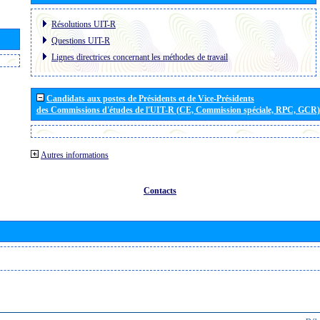
Résolutions UIT-R
Questions UIT-R
Lignes directrices concernant les méthodes de travail
Candidats aux postes de Présidents et de Vice-Présidents
des Commissions d'études de l'UIT-R (CE, Commission spéciale, RPC, GCR)
Autres informations
Contacts