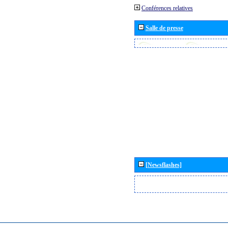
Conférences relatives
Salle de presse
[Newsflashes]