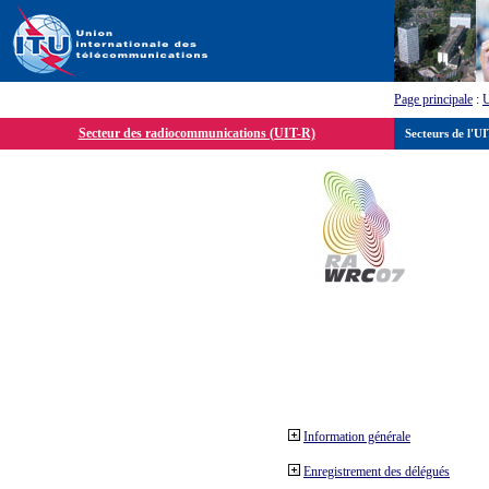
Page principale
:
Secteur des radiocommunications (UIT-R)
Secteurs de l'U
Information générale
Enregistrement des délégués