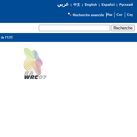
عربي
English
Español
Русский
|
中文
|
|
|
Recherche avancée
 de l'UIT