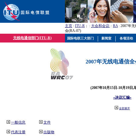
主页
:
ITU-R
； :
大会和会议
; :
RA
: 2007
会(RA-07)
无线电通信部门(ITU-R)
国际电联三大部门
新闻室
各项活动
2007年无线电通信全会(
(2007年10月15日-10月19日
«决议汇编»
全部展开
一般信息
文件
代表注册
出版物