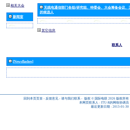
相关大会
无线电通信部门各组(研究组、特委会、大会筹备会议、
的候选人
新闻室
其它信息
联系人
[Newsflashes]
回到本页页首
-
反馈意见
-
请与我们联系
-
版权 © 国际电联 2026
版权所有
本网页联系人 :
ITU-R的网络协调员
最近更新日期 : 2013-01-30