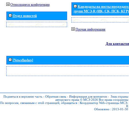
Относящиеся конференции
Кандидаты на посты председател
групп МСЭ-R (ИК, СК, ПСК, КГР)
Отдел новостей
Прочая информация
Для контакто
[Newsflashes]
Подняться в верхнюю часть
-
Обратная связь
-
Информация для контактов
-
Знак охраны
авторского права © МСЭ 2026
Все права сохранены
По вопросам, связанным с этой страницей, обращаться :
Координатор Web-страницы МСЭ-
R
Обновлено : 2013-01-30