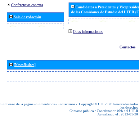
Conferencias conexas
Candidatos a Presidentes y Vicepreside
de las Comisiones de Estudio del UIT R 
Sala de redacción
Otras informaciones
Contactos
[Newsflashes]
Comienzo de la página
-
Comentarios
-
Contáctenos
-
Copyright © UIT 2026
Reservados todos
los derechos
Contacto público :
Coordenador Web del UIT-R
Actualizado el : 2013-01-30