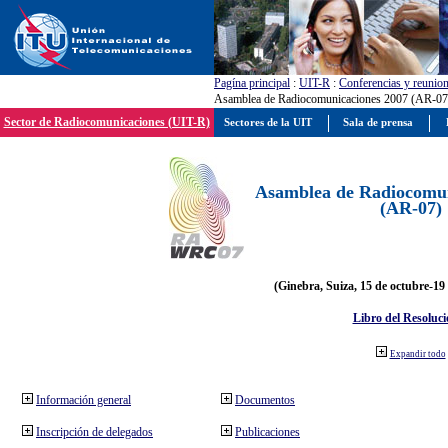
Pagína principal
:
UIT-R
:
Conferencias y reunio
Asamblea de Radiocomunicaciones 2007 (AR-07
Sector de Radiocomunicaciones (UIT-R)
Sectores de la UIT
Sala de prensa
Asamblea de Radiocomun
(AR-07)
(Ginebra, Suiza, 15 de octubre-19
Libro del Resoluci
Expandir todo
Información general
Documentos
Inscripción de delegados
Publicaciones