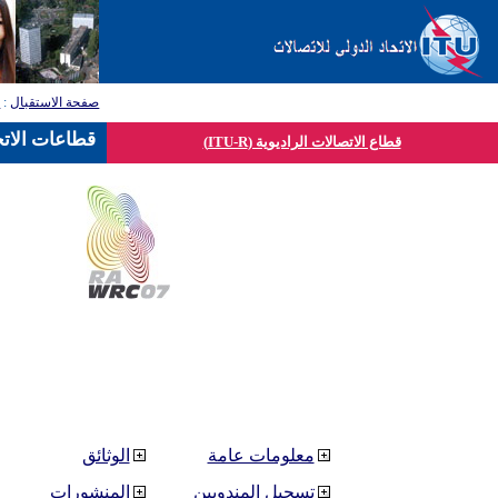
صفحة الاستقبال
:
ق
قطاعات الاتح
قطاع الاتصالات الراديوية (ITU-R)
معلومات عامة
الوثائق
تسجيل المندوبين
المنشورات