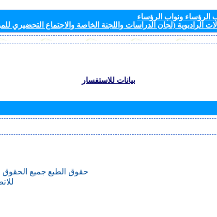
الرؤساء ونواب الرؤساء
ات الراديوية (لجان الدراسات واللجنة الخاصة والاجتماع التحضيري للمؤ
بيانات للاستفسار
حقوق الطبع
جميع الحقوق 
للات