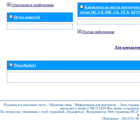
Относящиеся конференции
Кандидаты на посты председател
групп МСЭ-R (ИК, СК, ПСК, КГР)
Отдел новостей
Прочая информация
Для контакто
[Newsflashes]
Подняться в верхнюю часть
-
Обратная связь
-
Информация для контактов
-
Знак охраны
авторского права © МСЭ 2026
Все права сохранены
По вопросам, связанным с этой страницей, обращаться :
Координатор Web-страницы МСЭ-
R
Обновлено : 2013-01-30