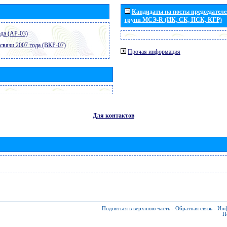
Кандидаты на посты председателей
групп МСЭ-R (ИК, СК, ПСК, КГР)
да (АР-03)
связи 2007 года (ВКР-07)
Прочая информация
Для контактов
Подняться в верхнюю часть
-
Обратная связь
-
Инф
П