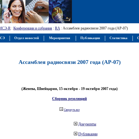
МСЭ-R
:
Конференции и собрания
:
RA
: Ассамблея радиосвязи 2007 года (АР-07)
МСЭ
Отдел новостей
Мероприятия
Публикации
Статистика
С
Ассамблея радиосвязи 2007 года (АР-07)
(Женева, Швейцария, 15 октября - 19 октября 2007 года)
Сборник резолюций
Свернуть все
Документы
Публикации