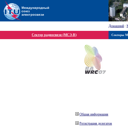
Домашний
:
Сектор радиосвязи (МСЭ-R)
Секторы 
Общая информация
Регистрация делегатов