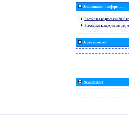
Относящиеся конференции
Ассамблея радиосвязи 2003 го
Всемирная конференция радио
Отдел новостей
[Newsflashes]