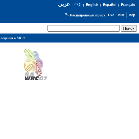
عربي
English
Español
Français
|
中文
|
|
|
Расширенный поиск
ведения о МСЭ