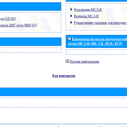
Резолюции МСЭ-R
Вопросы МСЭ-R
да (АР-03)
Руководящие указания для методов 
связи 2007 года (ВКР-07)
Кандидаты на посты председателей 
групп МСЭ-R (ИК, СК, ПСК, КГР)
Прочая информация
Для контактов