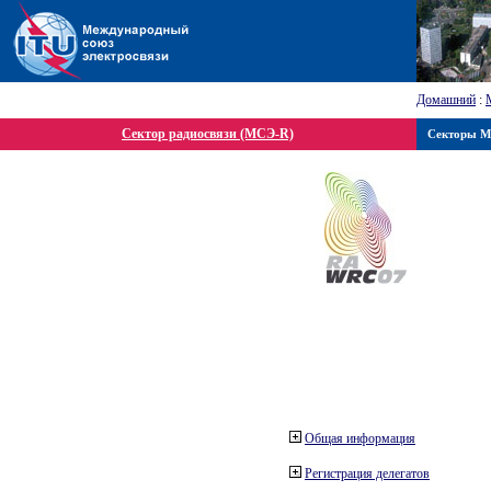
Домашний
:
Сектор радиосвязи (МСЭ-R)
Секторы 
Общая информация
Регистрация делегатов