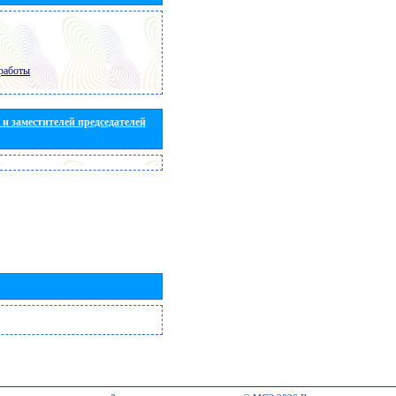
работы
и заместителей председателей