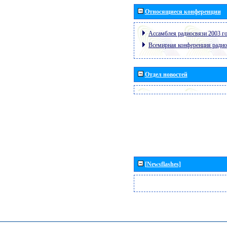
Относящиеся конференции
Ассамблея радиосвязи 2003 го
Всемирная конференция радио
Отдел новостей
[Newsflashes]