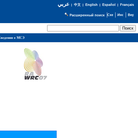
عربي
English
Español
Français
|
中文
|
|
|
Расширенный поиск
ведения о МСЭ