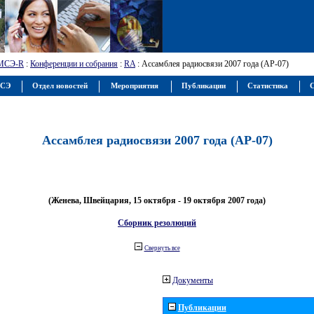
МСЭ-R
:
Конференции и собрания
:
RA
: Ассамблея радиосвязи 2007 года (АР-07)
МСЭ
Отдел новостей
Мероприятия
Публикации
Статистика
С
Ассамблея радиосвязи 2007 года (АР-07)
(Женева, Швейцария, 15 октября - 19 октября 2007 года)
Сборник резолюций
Свернуть все
Документы
Публикации