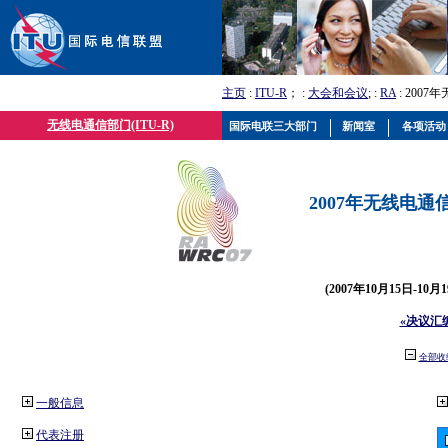
主页
:
ITU-R
； :
大会和会议
; :
RA
: 2007
无线电通信部门(ITU-R)
国际电联三大部门
新闻室
各项活动
2007年无线电通信
(2007年10月15日-10
«决议汇
全部收
一般信息
代表注册