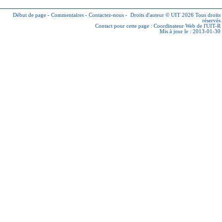
Début de page
-
Commentaires
-
Contactez-nous
-
Droits d'auteur © UIT 2026
Tous droits
réservés
Contact pour cette page :
Coordinateur Web de l'UIT-R
Mis à jour le : 2013-01-30