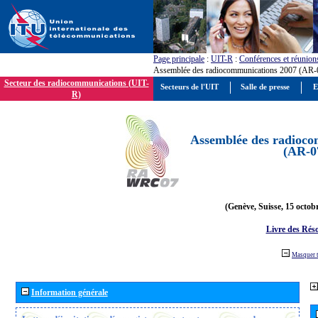
Page principale
:
UIT-R
:
Conférences et réunion
Assemblée des radiocommunications 2007 (AR-
Secteur des radiocommunications (UIT-
Secteurs de l'UIT
Salle de presse
E
R)
Assemblée des radioco
(AR-0
(Genève, Suisse, 15 octob
Livre des Réso
Masquer 
Information générale