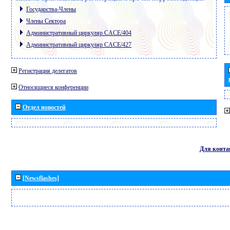
Государства-Члены
Члены Сектора
Административный циркуляр CACE/404
Административный циркуляр CACE/427
Регистрация делегатов
Относящиеся конференции
Отдел новостей
Для конта
[Newsflashes]