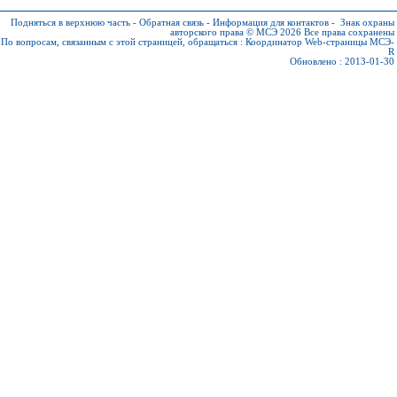
Подняться в верхнюю часть
-
Обратная связь
-
Информация для контактов
-
Знак охраны
авторского права © МСЭ 2026
Все права сохранены
По вопросам, связанным с этой страницей, обращаться :
Координатор Web-страницы МСЭ-
R
Обновлено : 2013-01-30