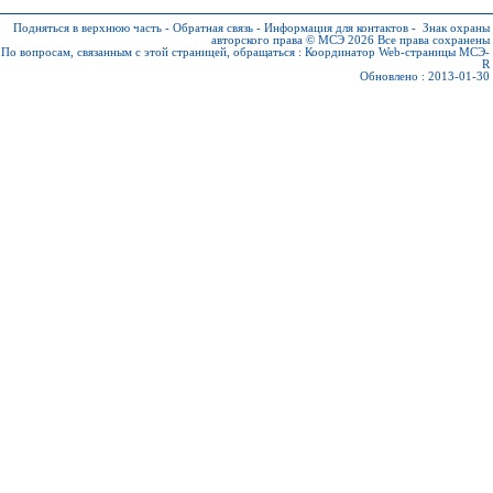
Подняться в верхнюю часть
-
Обратная связь
-
Информация для контактов
-
Знак охраны
авторского права © МСЭ 2026
Все права сохранены
По вопросам, связанным с этой страницей, обращаться :
Координатор Web-страницы МСЭ-
R
Обновлено : 2013-01-30