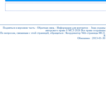
Подняться в верхнюю часть
-
Обратная связь
-
Информация для контактов
-
Знак охраны
авторского права © МСЭ 2026
Все права сохранены
По вопросам, связанным с этой страницей, обращаться :
Координатор Web-страницы МСЭ-
R
Обновлено : 2013-01-30