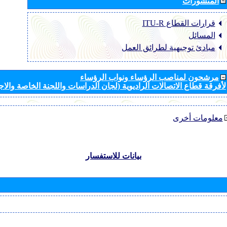
المنشورات
قرارات القطاع ‏ITU-R
المسائل
مبادئ توجيهية لطرائق العمل
مرشحون لمناصب الرؤساء ونواب الرؤساء
لأفرقة قطاع الاتصالات الراديوية (لجان الدراسات واللجنة الخاصة والا
معلومات أخرى
بيانات للاستفسار