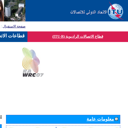
صفحة الاستقبال
:
ق
قطاعات الاتح
قطاع الاتصالات الراديوية (ITU-R)
معلومات عامة