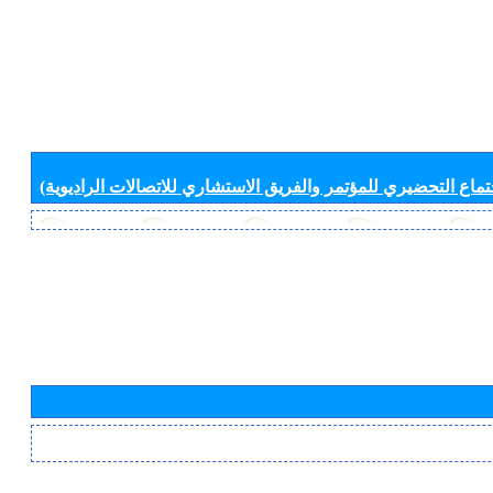
جتماع التحضيري للمؤتمر والفريق الاستشاري للاتصالات الراديوية)