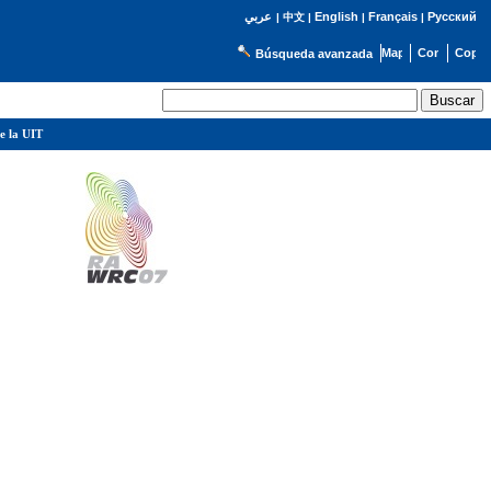
English
Français
Русский
عربي
|
中文
|
|
|
Búsqueda avanzada
e la UIT