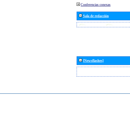
Conferencias conexas
Sala de redacción
[Newsflashes]