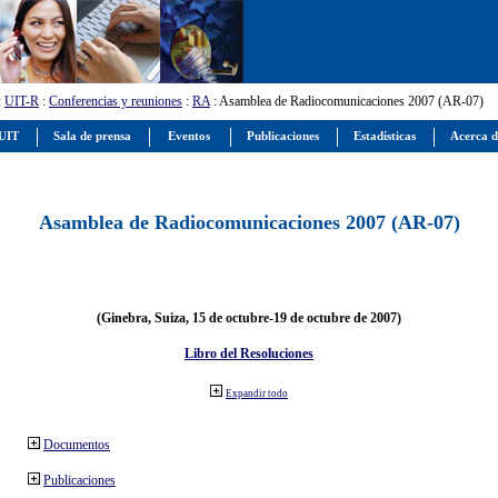
:
UIT-R
:
Conferencias y reuniones
:
RA
: Asamblea de Radiocomunicaciones 2007 (AR-07)
 UIT
Sala de prensa
Eventos
Publicaciones
Estadísticas
Acerca d
Asamblea de Radiocomunicaciones 2007 (AR-07)
(Ginebra, Suiza, 15 de octubre-19 de octubre de 2007)
Libro del Resoluciones
Expandir todo
Documentos
Publicaciones