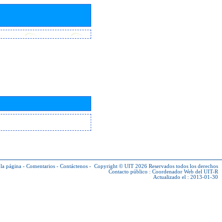
la página
-
Comentarios
-
Contáctenos
-
Copyright © UIT 2026
Reservados todos los derechos
Contacto público :
Coordenador Web del UIT-R
Actualizado el : 2013-01-30