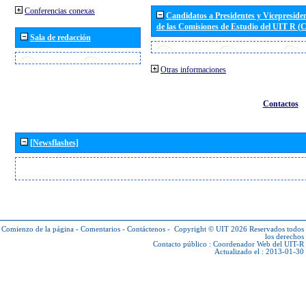
Conferencias conexas
Candidatos a Presidentes y Vicepreside
de las Comisiones de Estudio del UIT R 
Sala de redacción
Otras informaciones
Contactos
[Newsflashes]
Comienzo de la página
-
Comentarios
-
Contáctenos
-
Copyright © UIT 2026
Reservados todos
los derechos
Contacto público :
Coordenador Web del UIT-R
Actualizado el : 2013-01-30