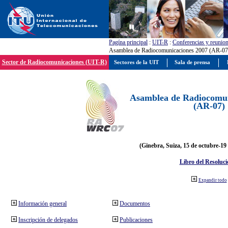
Pagína principal
:
UIT-R
:
Conferencias y reunio
Asamblea de Radiocomunicaciones 2007 (AR-07
Sector de Radiocomunicaciones (UIT-R)
Sectores de la UIT
Sala de prensa
Asamblea de Radiocomun
(AR-07)
(Ginebra, Suiza, 15 de octubre-19
Libro del Resoluci
Expandir todo
Información general
Documentos
Inscripción de delegados
Publicaciones