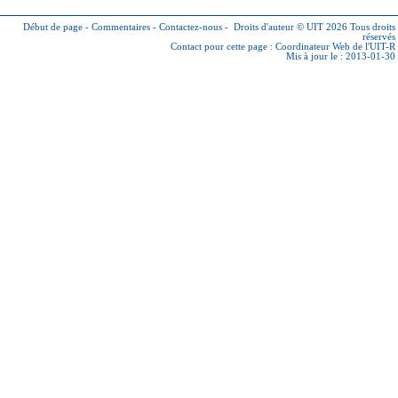
Début de page
-
Commentaires
-
Contactez-nous
-
Droits d'auteur © UIT 2026
Tous droits
réservés
Contact pour cette page :
Coordinateur Web de l'UIT-R
Mis à jour le : 2013-01-30