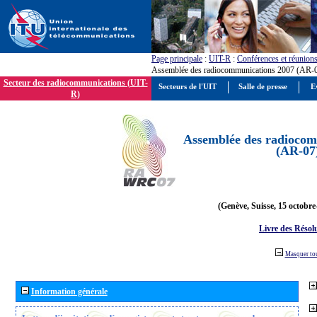
Page principale
:
UIT-R
:
Conférences et réunion
Assemblée des radiocommunications 2007 (AR-
Secteur des radiocommunications (UIT-
Secteurs de l'UIT
Salle de presse
E
R)
Assemblée des radiocom
(AR-07
(Genève, Suisse, 15 octobre
Livre des Résol
Masquer to
Information générale