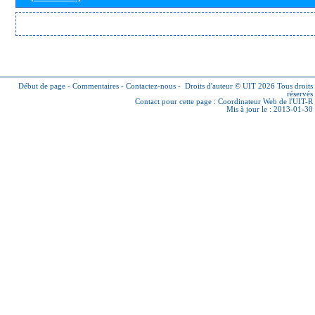
Début de page
-
Commentaires
-
Contactez-nous
-
Droits d'auteur © UIT 2026
Tous droits
réservés
Contact pour cette page :
Coordinateur Web de l'UIT-R
Mis à jour le : 2013-01-30