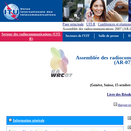
Page principale
:
UIT-R
:
Conférences et réunion
Assemblée des radiocommunications 2007 (AR-
Secteur des radiocommunications (UIT-
Secteurs de l'UIT
Salle de presse
E
R)
Assemblée des radiocom
(AR-07
(Genève, Suisse, 15 octobre
Livre des Résol
Masquer to
Information générale