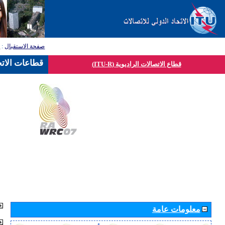
صفحة الاستقبال
:
ق
قطاعات الاتح
قطاع الاتصالات الراديوية (ITU-R)
معلومات عامة