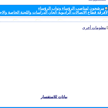
مرشحون لمناصب الرؤساء ونواب الرؤساء
لأفرقة قطاع الاتصالات الراديوية (لجان الدراسات واللجنة الخاصة والا
معلومات أخرى
بيانات للاستفسار