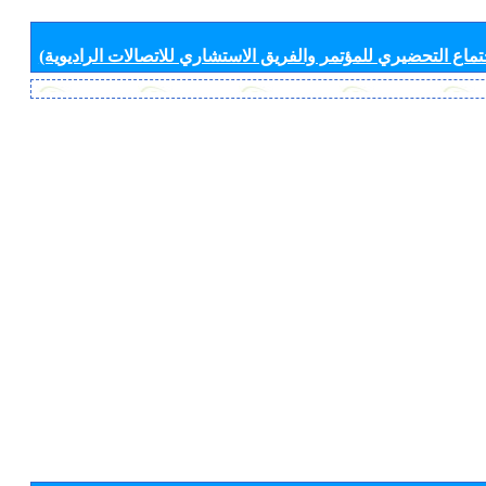
جتماع التحضيري للمؤتمر والفريق الاستشاري للاتصالات الراديوية)