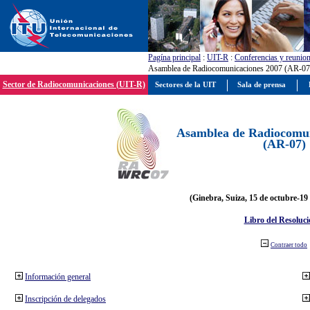
Pagína principal
:
UIT-R
:
Conferencias y reunio
Asamblea de Radiocomunicaciones 2007 (AR-07
Sector de Radiocomunicaciones (UIT-R)
Sectores de la UIT
Sala de prensa
Asamblea de Radiocomun
(AR-07)
(Ginebra, Suiza, 15 de octubre-19
Libro del Resoluci
Contraer todo
Información general
Inscripción de delegados