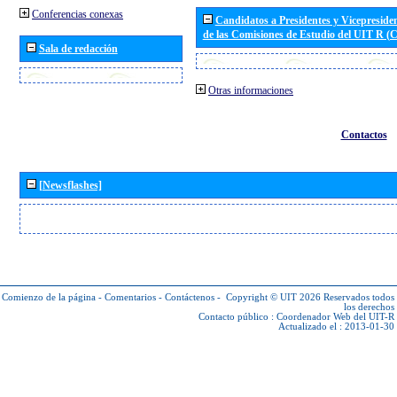
Conferencias conexas
Candidatos a Presidentes y Vicepreside
de las Comisiones de Estudio del UIT R 
Sala de redacción
Otras informaciones
Contactos
[Newsflashes]
Comienzo de la página
-
Comentarios
-
Contáctenos
-
Copyright © UIT 2026
Reservados todos
los derechos
Contacto público :
Coordenador Web del UIT-R
Actualizado el : 2013-01-30