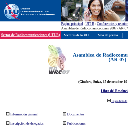
Pagína principal
:
UIT-R
:
Conferencias y reunio
Asamblea de Radiocomunicaciones 2007 (AR-07
Sector de Radiocomunicaciones (UIT-R)
Sectores de la UIT
Sala de prensa
Asamblea de Radiocomun
(AR-07)
(Ginebra, Suiza, 15 de octubre-19
Libro del Resoluci
Expandir todo
Información general
Documentos
Inscripción de delegados
Publicaciones