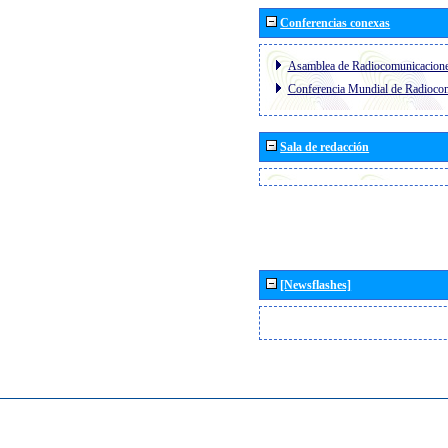
Conferencias conexas
Asamblea de Radiocomunicacion
Conferencia Mundial de Radioc
Sala de redacción
[Newsflashes]