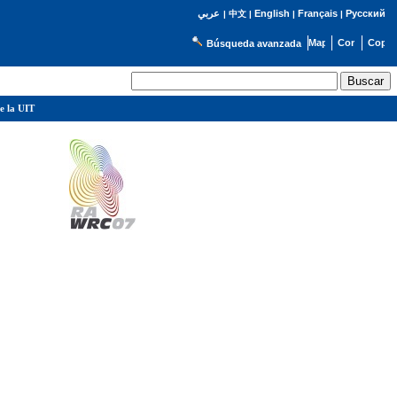
English
Français
Русский
عربي
|
中文
|
|
|
Búsqueda avanzada
e la UIT