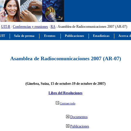
:
UIT-R
:
Conferencias y reuniones
:
RA
: Asamblea de Radiocomunicaciones 2007 (AR-07)
 UIT
Sala de prensa
Eventos
Publicaciones
Estadísticas
Acerca d
Asamblea de Radiocomunicaciones 2007 (AR-07)
(Ginebra, Suiza, 15 de octubre-19 de octubre de 2007)
Libro del Resoluciones
Contraer todo
Documentos
Publicaciones