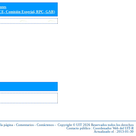
entes
(CE, Comisión Especial, RPC, GAR)
la página
-
Comentarios
-
Contáctenos
-
Copyright © UIT 2026
Reservados todos los derechos
Contacto público :
Coordenador Web del UIT-R
Actualizado el : 2013-01-30