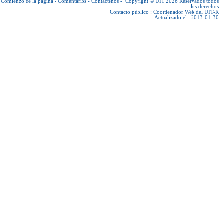
Comienzo de la página
-
Comentarios
-
Contáctenos
-
Copyright © UIT 2026
Reservados todos
los derechos
Contacto público :
Coordenador Web del UIT-R
Actualizado el : 2013-01-30