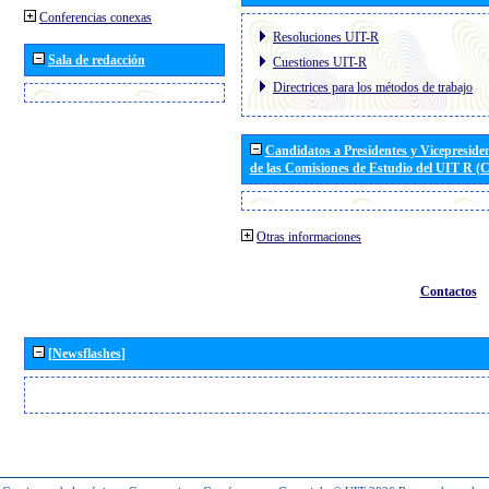
Conferencias conexas
Resoluciones UIT-R
Sala de redacción
Cuestiones UIT-R
Directrices para los métodos de trabajo
Candidatos a Presidentes y Vicepreside
de las Comisiones de Estudio del UIT R 
Otras informaciones
Contactos
[Newsflashes]