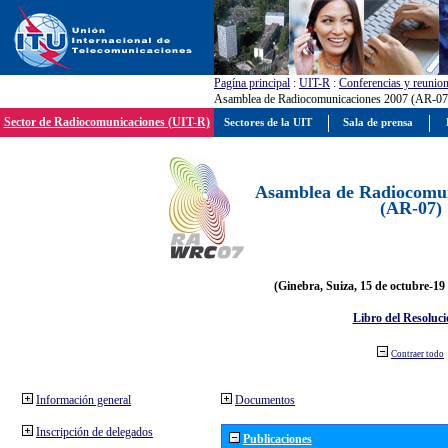
Pagína principal
:
UIT-R
:
Conferencias y reunio
Asamblea de Radiocomunicaciones 2007 (AR-07
Sector de Radiocomunicaciones (UIT-R)
Sectores de la UIT
Sala de prensa
Asamblea de Radiocomun
(AR-07)
(Ginebra, Suiza, 15 de octubre-19
Libro del Resoluci
Contraer todo
Información general
Documentos
Inscripción de delegados
Publicaciones