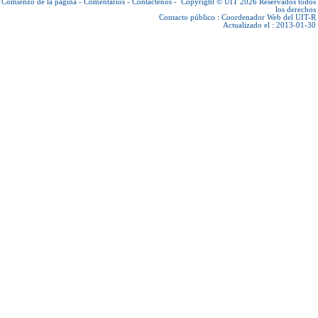
Comienzo de la página
-
Comentarios
-
Contáctenos
-
Copyright © UIT 2026
Reservados todos
los derechos
Contacto público :
Coordenador Web del UIT-R
Actualizado el : 2013-01-30