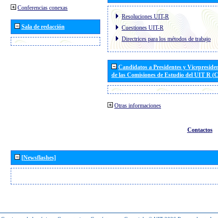
Conferencias conexas
Resoluciones UIT-R
Sala de redacción
Cuestiones UIT-R
Directrices para los métodos de trabajo
Candidatos a Presidentes y Vicepreside
de las Comisiones de Estudio del UIT R 
Otras informaciones
Contactos
[Newsflashes]