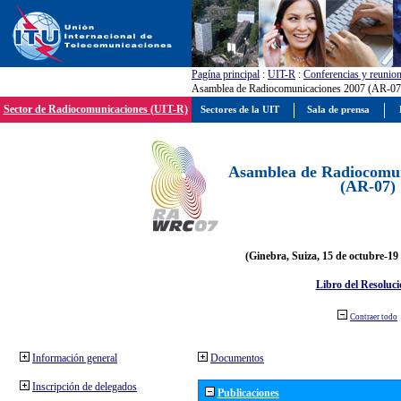
Pagína principal
:
UIT-R
:
Conferencias y reunio
Asamblea de Radiocomunicaciones 2007 (AR-07
Sector de Radiocomunicaciones (UIT-R)
Sectores de la UIT
Sala de prensa
Asamblea de Radiocomun
(AR-07)
(Ginebra, Suiza, 15 de octubre-19
Libro del Resoluci
Contraer todo
Información general
Documentos
Inscripción de delegados
Publicaciones