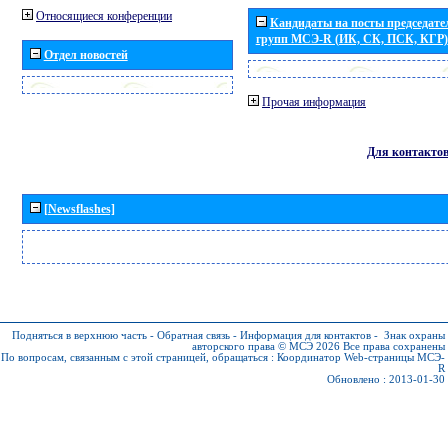
Относящиеся конференции
Кандидаты на посты председател
групп МСЭ-R (ИК, СК, ПСК, КГР)
Отдел новостей
Прочая информация
Для контакто
[Newsflashes]
Подняться в верхнюю часть
-
Обратная связь
-
Информация для контактов
-
Знак охраны
авторского права © МСЭ 2026
Все права сохранены
По вопросам, связанным с этой страницей, обращаться :
Координатор Web-страницы МСЭ-
R
Обновлено : 2013-01-30