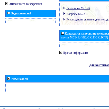
Относящиеся конференции
Резолюции МСЭ-R
Отдел новостей
Вопросы МСЭ-R
Руководящие указания для метод
Кандидаты на посты председател
групп МСЭ-R (ИК, СК, ПСК, КГР)
Прочая информация
Для контакто
[Newsflashes]