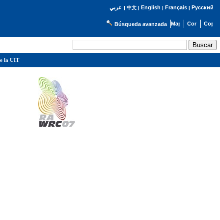
English
Français
Русский
عربي
|
中文
|
|
|
Búsqueda avanzada
e la UIT