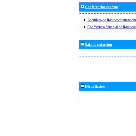
Conferencias conexas
Asamblea de Radiocomunicacion
Conferencia Mundial de Radioc
Sala de redacción
[Newsflashes]