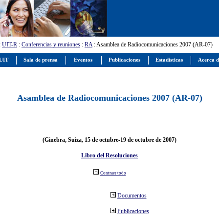
:
UIT-R
:
Conferencias y reuniones
:
RA
: Asamblea de Radiocomunicaciones 2007 (AR-07)
 UIT
Sala de prensa
Eventos
Publicaciones
Estadísticas
Acerca d
Asamblea de Radiocomunicaciones 2007 (AR-07)
(Ginebra, Suiza, 15 de octubre-19 de octubre de 2007)
Libro del Resoluciones
Contraer todo
Documentos
Publicaciones