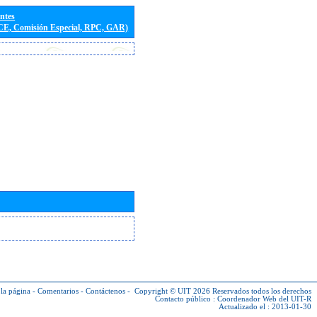
entes
(CE, Comisión Especial, RPC, GAR)
la página
-
Comentarios
-
Contáctenos
-
Copyright © UIT 2026
Reservados todos los derechos
Contacto público :
Coordenador Web del UIT-R
Actualizado el : 2013-01-30