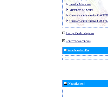
Estados Miembros
Miembros del Sector
Circulare administrativa CACE/4
Circulare administrativa CACE/4
Inscripción de delegados
Conferencias conexas
Sala de redacción
[Newsflashes]