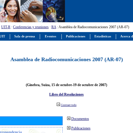
:
UIT-R
:
Conferencias y reuniones
:
RA
: Asamblea de Radiocomunicaciones 2007 (AR-07)
 UIT
Sala de prensa
Eventos
Publicaciones
Estadísticas
Acerca d
Asamblea de Radiocomunicaciones 2007 (AR-07)
(Ginebra, Suiza, 15 de octubre-19 de octubre de 2007)
Libro del Resoluciones
Contraer todo
Documentos
Publicaciones
orrespondencia