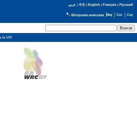
English
Français
Русский
عربي
|
中文
|
|
|
Búsqueda avanzada
e la UIT