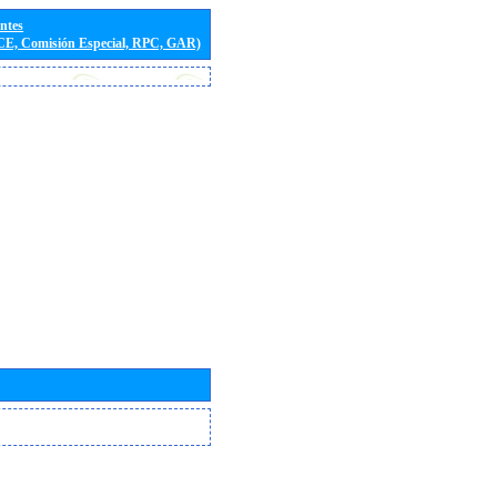
entes
(CE, Comisión Especial, RPC, GAR)