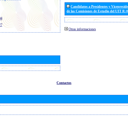
Candidatos a Presidentes y Vicepresid
de las Comisiones de Estudio del UIT R 
04
27
Otras informaciones
Contactos