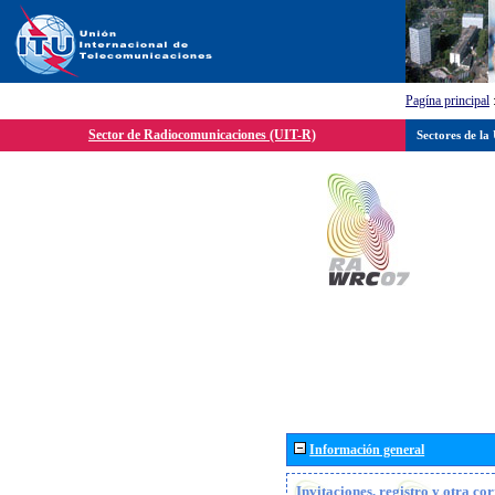
Pagína principal
Sector de Radiocomunicaciones (UIT-R)
Sectores de la
Información general
Invitaciones, registro y otra c