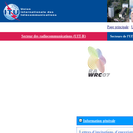
Page principale
:
Secteur des radiocommunications (UIT-R)
Secteurs de l'U
Information générale
Lettres d´invitations, d´enregis