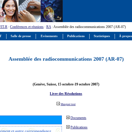
UIT-R
:
Conférences et réunions
:
RA
: Assemblée des radiocommunications 2007 (AR-07)
IT
Salle de presse
Evénements
Publications
Statistiques
À propos
Assemblée des radiocommunications 2007 (AR-07)
(Genève, Suisse, 15 octobre-19 octobre 2007)
Livre des Résolutions
Masquer tout
Documents
Publications
trement et autre correspondance