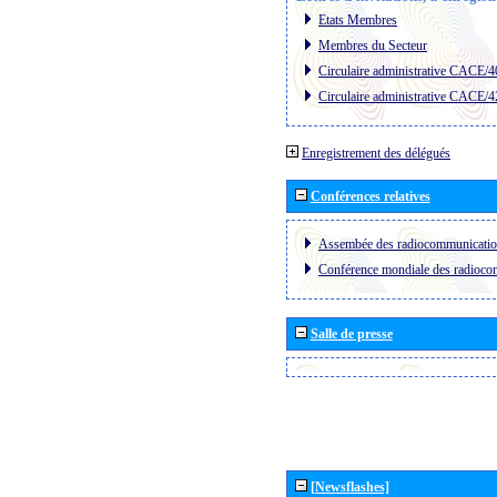
Etats Membres
Membres du Secteur
Circulaire administrative CACE/4
Circulaire administrative CACE/4
Enregistrement des délégués
Conférences relatives
Assembée des radiocommunicati
Conférence mondiale des radioc
Salle de presse
[Newsflashes]