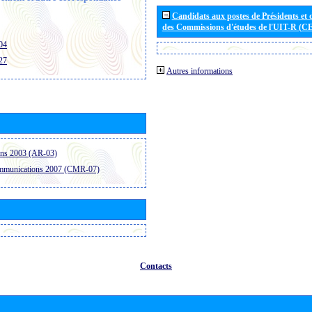
Candidats aux postes de Présidents et 
des Commissions d'études de l'UIT-R (C
04
27
Autres informations
ons 2003 (AR-03)
ommunications 2007 (CMR-07)
Contacts