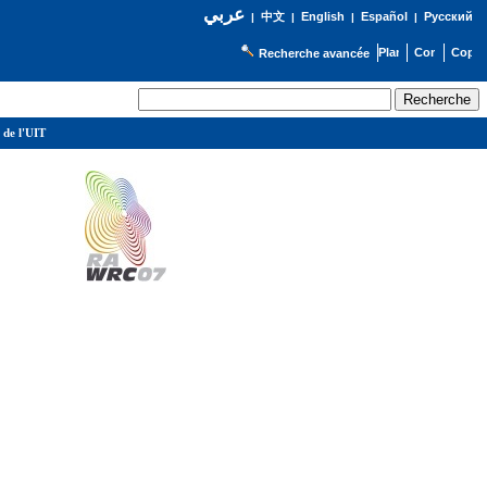
عربي
English
Español
Русский
|
中文
|
|
|
Recherche avancée
 de l'UIT