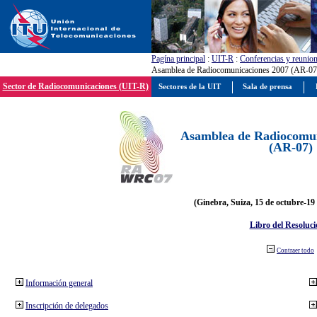
Pagína principal
:
UIT-R
:
Conferencias y reunio
Asamblea de Radiocomunicaciones 2007 (AR-07
Sector de Radiocomunicaciones (UIT-R)
Sectores de la UIT
Sala de prensa
Asamblea de Radiocomun
(AR-07)
(Ginebra, Suiza, 15 de octubre-19
Libro del Resoluci
Contraer todo
Información general
Inscripción de delegados