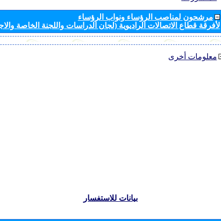
مرشحون لمناصب الرؤساء ونواب الرؤساء
لأفرقة قطاع الاتصالات الراديوية (لجان الدراسات واللجنة الخاصة والا
معلومات أخرى
بيانات للاستفسار