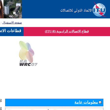
صفحة الاستقبال
:
ق
قطاعات الاتح
قطاع الاتصالات الراديوية (ITU-R)
معلومات عامة