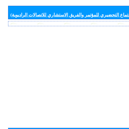
جتماع التحضيري للمؤتمر والفريق الاستشاري للاتصالات الراديوية)