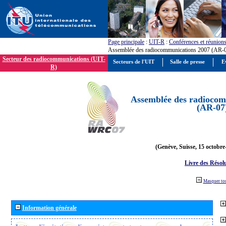
Page principale
:
UIT-R
:
Conférences et réunion
Assemblée des radiocommunications 2007 (AR-
Secteur des radiocommunications (UIT-
Secteurs de l'UIT
Salle de presse
E
R)
Assemblée des radiocom
(AR-07
(Genève, Suisse, 15 octobre
Livre des Résol
Masquer to
Information générale