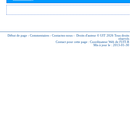
Début de page
-
Commentaires
-
Contactez-nous
-
Droits d'auteur © UIT 2026
Tous droits
réservés
Contact pour cette page :
Coordinateur Web de l'UIT-R
Mis à jour le : 2013-01-30